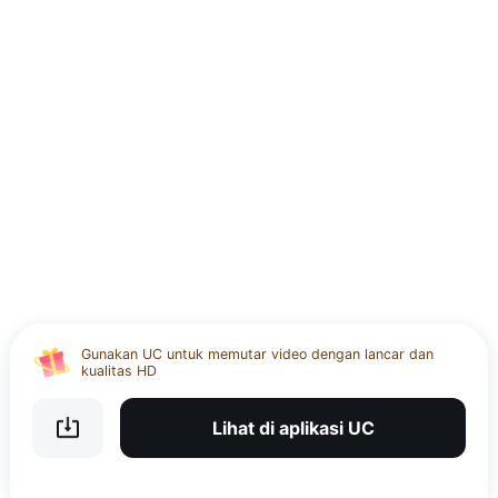
Gunakan UC untuk memutar video dengan lancar dan
kualitas HD
Unduh UC APP dan nikmati ruang terenkripsi 20GB
Lihat di aplikasi UC
Gunakan UC Browser, sambungkan ke VPN untuk akses
semua situs web 100%!
Gunakan UC untuk memutar video dengan lancar dan
kualitas HD