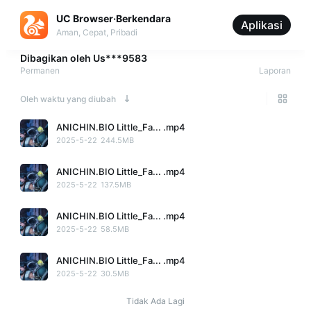
UC Browser·Berkendara
Aplikasi
Aman, Cepat, Pribadi
Dibagikan oleh
Us***9583
Permanen
Laporan
Oleh waktu yang diubah
ANICHIN.BIO Little_Fa... .mp4
2025-5-22
244.5MB
ANICHIN.BIO Little_Fa... .mp4
2025-5-22
137.5MB
ANICHIN.BIO Little_Fa... .mp4
2025-5-22
58.5MB
ANICHIN.BIO Little_Fa... .mp4
2025-5-22
30.5MB
Tidak Ada Lagi