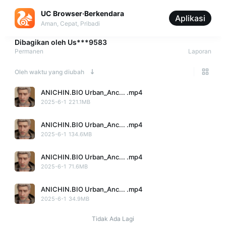
UC Browser·Berkendara
Aplikasi
Aman, Cepat, Pribadi
Dibagikan oleh
Us***9583
Permanen
Laporan
Oleh waktu yang diubah
ANICHIN.BIO Urban_Anc... .mp4
2025-6-1
221.1MB
ANICHIN.BIO Urban_Anc... .mp4
2025-6-1
134.6MB
ANICHIN.BIO Urban_Anc... .mp4
2025-6-1
71.6MB
ANICHIN.BIO Urban_Anc... .mp4
2025-6-1
34.9MB
Tidak Ada Lagi