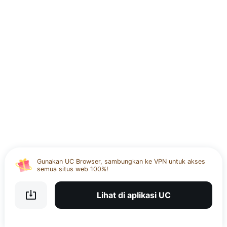
Gunakan UC untuk memutar video dengan lancar dan
kualitas HD
Unduh UC APP dan nikmati ruang terenkripsi 20GB
Gunakan UC Browser, sambungkan ke VPN untuk akses
semua situs web 100%!
Gunakan UC untuk memutar video dengan lancar dan
kualitas HD
Lihat di aplikasi UC