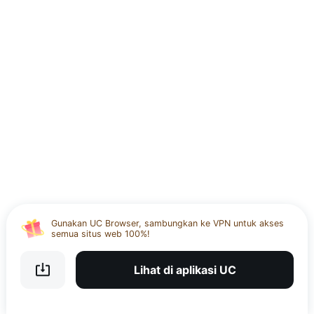
Gunakan UC untuk memutar video dengan lancar dan
kualitas HD
Unduh UC APP dan nikmati ruang terenkripsi 20GB
Gunakan UC Browser, sambungkan ke VPN untuk akses
semua situs web 100%!
Gunakan UC untuk memutar video dengan lancar dan
kualitas HD
Lihat di aplikasi UC