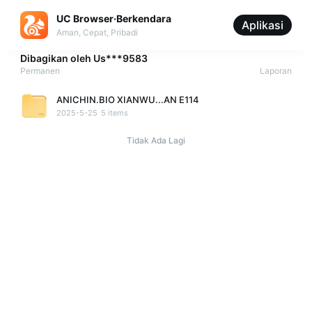
UC Browser·Berkendara
Aplikasi
Aman, Cepat, Pribadi
Dibagikan oleh
Us***9583
Permanen
Laporan
ANICHIN.BIO XIANWU...AN E114
2025-5-25
5 items
Tidak Ada Lagi